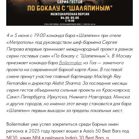
4 и 5 июня с 19:00 команда бара «Шаляпин» при отеле
«Метрополь» под руководством шеф-бармена Сергея
Петрова впервые принимает международный проект в рамках
серии гостевых смен «По бокалу с “Шаляпиным”». В Москву
приезжает команда бара
Boilermaker
из Гоа — заметного
проекта на современной барной карте Азии. В гостевой
смене примут участие главный бартендер Macleigh Rey
Fernandes и директор Akshit Sharma. За последние месяцы
серия гестов объединила сильные проекты из Красноярска,
Санкт-Петербурга, Иркутска, Нижнего Новгорода, Минска
и других городов, но именно этот вечер становится для бара
«Шаляпин» первым выходом за пределы локальных мест.
Boilermaker уже успел закрепиться среди барных имен
региона: в 2025 году проект вошел в Asia’s 50 Best Bars под
№30, занял №4 в рейтинге India’s 30 Best Bars, а