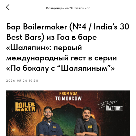
Возвращение "Шаляпина"
Бар Boilermaker (№4 / India’s 30
Best Bars) из Гоа в баре
«Шаляпин»: первый
международный гест в серии
«По бокалу с “Шаляпиным”»
2026-05-26 10:58