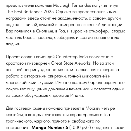
представитель команды Macleigh Fernandes получил титул
The Best Bartender 2025. Однако за профессиональными
наградами здесь стоит не академичность, а совсем другой
подход — живой, шумный и намеренно лишенный дистанции.
Бар появился в Сиолиме, в Гоа, и вырос из атмосферы старых
местных баров: простых, свободных и всегда наполненных
людьми.
Проект создан командой Countertop India совместно с
крафтовой пивоварней Great State Aleworks. Но за этой
внешней непринужденностью стоит серьезная экспертиза —
работа с авторскими спиртами, точной миксологией и
многослойными вкусами. Именно поэтому бар одновременно
сохраняет ощущение домашней вечеринки и остается одним
из самых обсуждаемых проектов Индии.
Для гостевой смены команда привезет в Москву четыре
коктейля, в которых считывается характер самого Гоа —
тропического, жаркого, пряного и свободного по
настроению.
Mango Number 5
(1000 руб.) соединяет виски