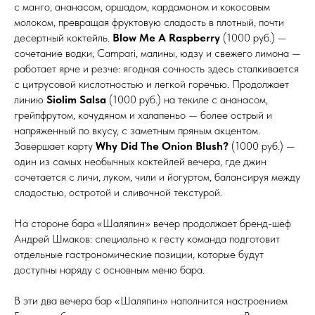
с манго, ананасом, оршадом, кардамоном и кокосовым
молоком, превращая фруктовую сладость в плотный, почти
десертный коктейль.
Blow Me A Raspberry
(1000 руб.) —
сочетание водки, Campari, малины, юдзу и свежего лимона —
работает ярче и резче: ягодная сочность здесь сталкивается
с цитрусовой кислотностью и легкой горечью. Продолжает
линию
Siolim Salsa
(1000 руб.) на текиле с ананасом,
грейпфрутом, кочудяном и халапеньо — более острый и
напряженный по вкусу, с заметным пряным акцентом.
Завершает карту
Why Did The Onion Blush?
(1000 руб.) —
один из самых необычных коктейлей вечера, где джин
сочетается с личи, луком, чили и йогуртом, балансируя между
сладостью, остротой и сливочной текстурой.
На стороне бара «Шаляпин» вечер продолжает бренд-шеф
Андрей Шмаков: специально к гесту команда подготовит
отдельные гастрономические позиции, которые будут
доступны наряду с основным меню бара.
В эти два вечера бар «Шаляпин» наполнится настроением